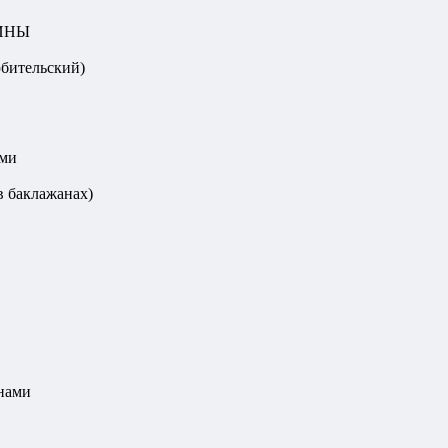
ИНЫ
юбительский)
ами
в баклажанах)
анами