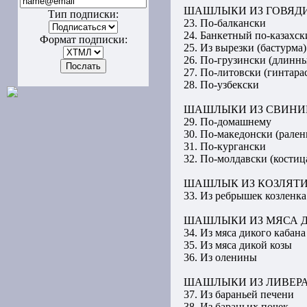
ШАШЛЫКИ ИЗ ГОВЯД
Тип подписки:
23. По-балкански
24. Банкетный по-казахск
Формат подписки:
25. Из вырезки (бастурма)
26. По-грузински (длинн
27. По-литовски (гинтара
28. По-узбекски
ШАШЛЫКИ ИЗ СВИН
29. По-домашнему
30. По-македонски (рален
31. По-кургански
32. По-молдавски (костиц
ШАШЛЫК ИЗ КОЗЛЯТ
33. Из ребрышек козленка
ШАШЛЫКИ ИЗ МЯСА 
34. Из мяса дикого кабана
35. Из мяса дикой козы
36. Из оленины
ШАШЛЫКИ ИЗ ЛИВЕР
37. Из бараньей печени
38. Из бараньих почек