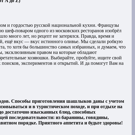
т A до Z)
олом и гордостью русской национальной кухни. Французы
ою шеф-поваром одного из московских ресторанов изобрёл
о много лет, но рецепт не затерялся. Правда, время и
уй, ещё вкус — вкус истинного оливье. Мы сделали робкую
ата, то хотя бы большинство самых избранных, и думаем, что
ты, эксклюзивным правом на которые обладают
ретательные хозяюшки. Выбирайте, пробуйте, ищите свой
 поисков, экспериментов и открытий. И да помогут Вам на
одов. Способы приготовления шашлыков даны с учетом
зовываться и в туристическом походе, и при отдыхе на
до достаточно изысканных блюд, способных
ей последовательности: из баранины, говядины,
витном порядке. Приятного аппетита и будьте здоровы!