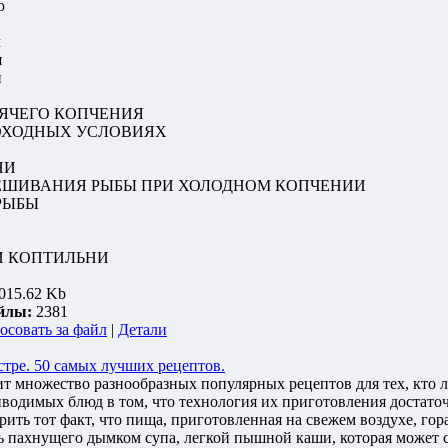
ю
м
я
н
РЯЧЕГО КОПЧЕНИЯ
ОХОДНЫХ УСЛОВИЯХ
НИ
ЕШИВАНИЯ РЫБЫ ПРИ ХОЛОДНОМ КОПЧЕНИИ
РЫБЫ
И КОПТИЛЬНИ
015.62 Kb
йлы:
2381
осовать за файл
|
Детали
стре. 50 самых лучших рецептов.
 множество разнообразных популярных рецептов для тех, кто л
водимых блюд в том, что технология их приготовления достаточ
рить тот факт, что пища, приготовленная на свежем воздухе, гор
ть пахнущего дымком супа, легкой пышной каши, которая может с