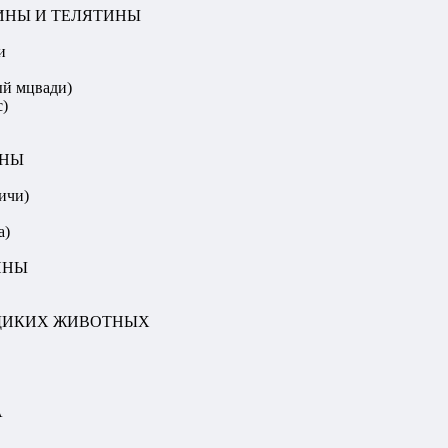
ИНЫ И ТЕЛЯТИНЫ
и
ый мцвади)
с)
ИНЫ
ичи)
а)
ИНЫ
ДИКИХ ЖИВОТНЫХ
А