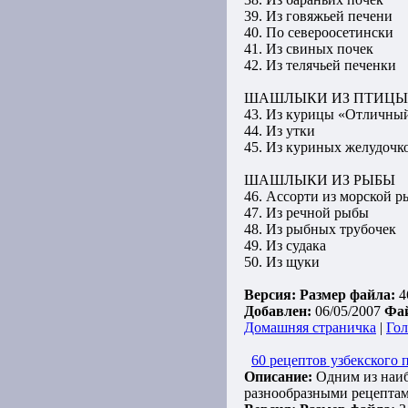
39. Из говяжьей печени
40. По североосетински
41. Из свиных почек
42. Из телячьей печенки
ШАШЛЫКИ ИЗ ПТИЦЫ
43. Из курицы «Отличны
44. Из утки
45. Из куриных желудочк
ШАШЛЫКИ ИЗ РЫБЫ
46. Ассорти из морской 
47. Из речной рыбы
48. Из рыбных трубочек
49. Из судака
50. Из щуки
Версия:
Размер файла:
4
Добавлен:
06/05/2007
Фа
Домашняя страничка
|
Гол
60 рецептов узбекского 
Описание:
Одним из наиб
разнообразными рецептам