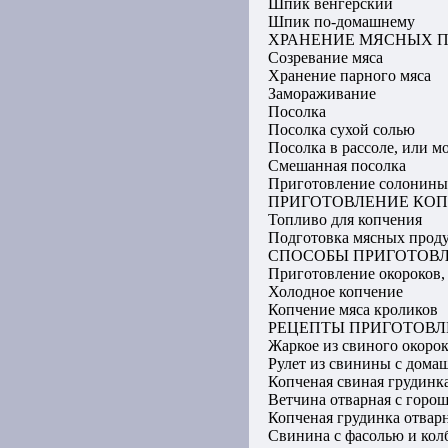
Шпик венгерский
Шпик по-домашнему
ХРАНЕНИЕ МЯСНЫХ 
Созревание мяса
Хранение парного мяса
Замораживание
Посолка
Посолка сухой солью
Посолка в рассоле, или м
Смешанная посолка
Приготовление солонины
ПРИГОТОВЛЕНИЕ КО
Топливо для копчения
Подготовка мясных прод
СПОСОБЫ ПРИГОТОВ
Приготовление окороков, 
Холодное копчение
Копчение мяса кроликов
РЕЦЕПТЫ ПРИГОТОВЛ
Жаркое из свиного окоро
Рулет из свинины с дома
Копченая свиная грудинк
Ветчина отварная с горо
Копченая грудинка отвар
Свинина с фасолью и кол