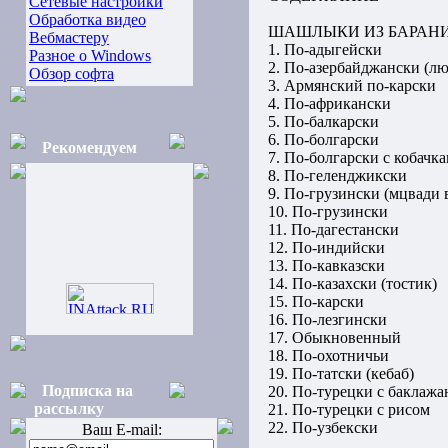
Сетевые настройки
Обработка видео
ШАШЛЫКИ ИЗ БАРАН
Вебмастеру
1. По-адыгейски
Разное о Windows
2. По-азербайджански (л
Обзор софта
3. Армянский по-карски
4. По-африкански
5. По-балкарски
6. По-болгарски
Рекомендуем
7. По-болгарски с кобачк
8. По-геленджикски
9. По-грузински (мцвади 
10. По-грузински
11. По-дагестански
12. По-индийски
13. По-кавказски
14. По-казахски (тостик)
15. По-карски
16. По-лезгински
17. Обыкновенный
18. По-охотничьи
19. По-татски (кебаб)
Подписка на
20. По-турецки с баклаж
рассылку
21. По-турецки с рисом
22. По-узбекски
Ваш E-mail: