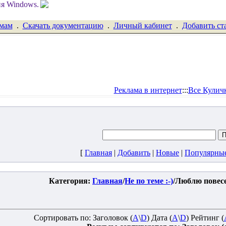
емам
.
Скачать документацию
.
Личный кабинет
.
Добавить ст
Реклама в интернет
:::
Все Кулич
[
Главная
|
Добавить
|
Новые
|
Популярны
Категория:
Главная
/
Не по теме :-)
/Люблю повесел
Сортировать по: Заголовок (
A
\
D
) Дата (
A
\
D
) Рейтинг (