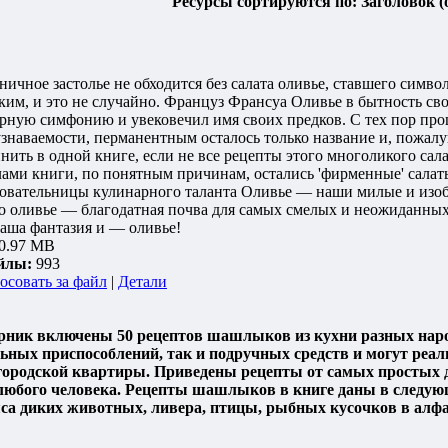
Ресурсы сортируются по: Заголовок (о
ичное застолье не обходится без салата оливье, ставшего симв
ким, и это не случайно. Француз Франсуа Оливье в бытность св
ную симфонию и увековечил имя своих предков. С тех пор прошл
знаваемости, перманентным осталось только название и, пожал
нить в одной книге, если не все рецепты этого многоликого сал
елами книги, по понятным причинам, остались 'фирменные' сала
овательницы кулинарного таланта Оливье — наши милые и изоб
бо оливье — благодатная почва для самых смелых и неожиданных
Ваша фантазия и — оливье!
0.97 MB
йлы:
993
осовать за файл
|
Детали
рник включены 50 рецептов шашлыков из кухни разных нар
ьных приспособлений, так и подручных средств и могут реали
х городской квартиры. Приведены рецепты от самых простых 
любого человека. Рецепты шашлыков в книге даны в следующ
са диких животных, ливера, птицы, рыбных кусочков в алфа