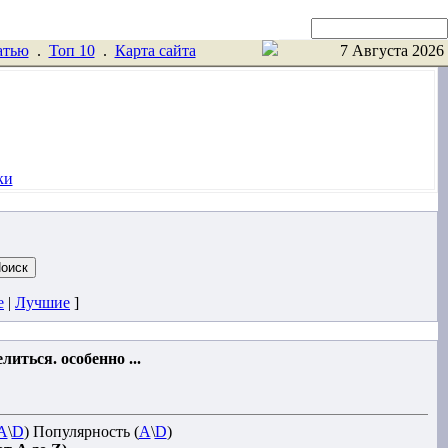
Поиск
атью
.
Toп 10
.
Карта сайта
7 Августа 2026
ки
е
|
Лучшие
]
иться. особенно ...
A
\
D
) Популярность (
A
\
D
)