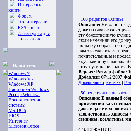
Интересные
книги
Форум
100 рецептов Оливье
Это интересно
Описание:
Ни одно праздн
RSS канал
даже называют салат русс
Аксессуары для
эту божественную кулинар
телефонов
люди изменили его до неу
попытку собрать и объеди
нам это удалось. За пред
почитательницы и послед
вкус, как ищут имидж; и
Наши темы
этом пути наши знания. 
Версия:
Размер файла:
1
Windows 7
Добавлен:
07/12/2007
Фа
Windows Vista
Домашняя страничка
|
Гол
Windows XP
Настройка Windows
50 рецептов шашлыков
Реестр Windows
Описание:
В данный сбо
Восстановление
применения как специал
системы
даче, и даже в условия
MS-DOS
удовлетворить запросы 
BIOS
свинины, козлятины, мя
Интернет
Microsoft Office
СОДЕРЖАНИЕ