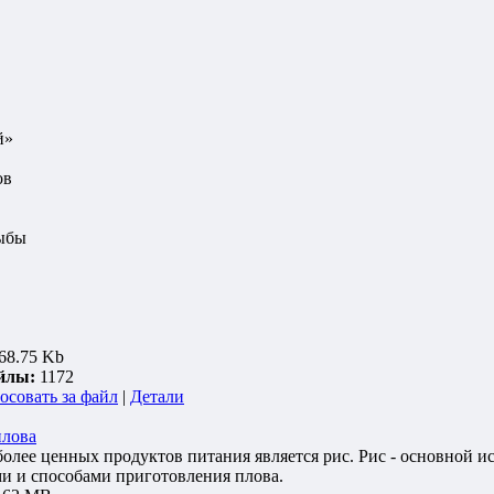
й»
ов
рыбы
68.75 Kb
йлы:
1172
осовать за файл
|
Детали
плова
олее ценных продуктов питания является рис. Рис - основной и
и и способами приготовления плова.