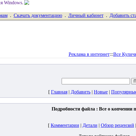
емам
.
Скачать документацию
.
Личный кабинет
.
Добавить ст
Реклама в интернет
:::
Все Кулич
[
Главная
|
Добавить
|
Новые
|
Популярны
Подробности файла : Все о копчении 
[
Комментарии
|
Детали
|
Обзор рецензий