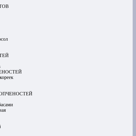
ТОВ
осол
ТЕЙ
в
ЕНОСТЕЙ
кореек
КОПЧЕНОСТЕЙ
басами
ная
й