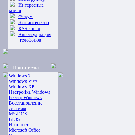
Интересные
книги
Форум
Это интересно
RSS канал
Аксессуары для
телефонов
Наши темы
Windows 7
Windows Vista
Windows XP
Настройка Windows
Реестр Windows
Восстановление
системы
MS-DOS
BIOS
Интернет
Microsoft Office