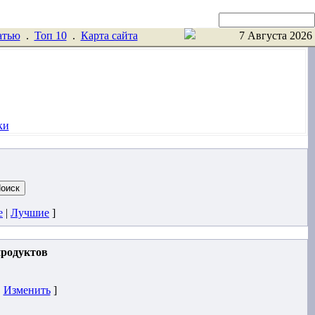
Поиск
атью
.
Toп 10
.
Карта сайта
7 Августа 2026
ки
е
|
Лучшие
]
продуктов
|
Изменить
]