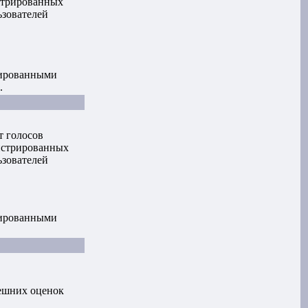
стрированных
ьзователей
рированными
.
т голосов
истрированных
ьзователей
рированными
ешних оценок