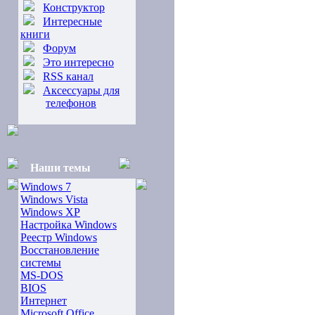
Конструктор
Интересные
книги
Форум
Это интересно
RSS канал
Аксессуары для
телефонов
Наши темы
Windows 7
Windows Vista
Windows XP
Настройка Windows
Реестр Windows
Восстановление
системы
MS-DOS
BIOS
Интернет
Microsoft Office