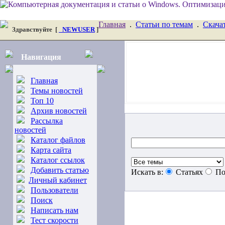
Главная
.
Статьи по темам
.
Скача
Здравствуйте
[
_NEWUSER
]
Навигация
Главная
Темы новостей
Топ 10
Архив новостей
Рассылка
новостей
Каталог файлов
Карта сайта
Каталог ссылок
Добавить статью
Искать в:
Статьях
По
Личный кабинет
Пользователи
Поиск
Написать нам
Тест скорости