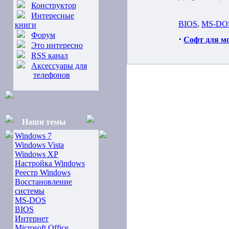
Конструктор
Интересные
BIOS
,
MS-DO
книги
Форум
·
Софт для м
Это интересно
RSS канал
Аксессуары для
телефонов
Наши темы
Windows 7
Windows Vista
Windows XP
Настройка Windows
Реестр Windows
Восстановление
системы
MS-DOS
BIOS
Интернет
Microsoft Office