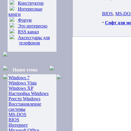
Конструктор
Интересные
BIOS
,
MS-DO
книги
Форум
·
Софт для м
Это интересно
RSS канал
Аксессуары для
телефонов
Наши темы
Windows 7
Windows Vista
Windows XP
Настройка Windows
Реестр Windows
Восстановление
системы
MS-DOS
BIOS
Интернет
Microsoft Office