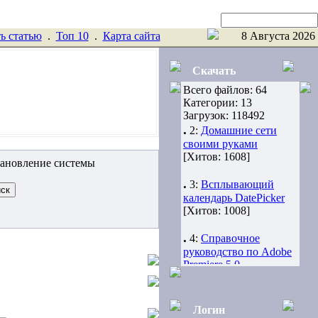
Поиск
ь статью
.
Toп 10
.
Карта сайта
8 Августа 2026
Новые
Скачать
.
1:
D-Navigator
Всего файлов: 64
[Хитов: 725]
Категории: 13
Загрузок: 118492
.
2:
Домашние сети
своими руками
[Хитов: 1608]
тановление системы
.
3:
Всплывающий
календарь DatePicker
[Хитов: 1008]
.
4:
Справочное
руководство по Adobe
Premiere 5.0
[Хитов: 1003]
.
5:
Краткое
Логин
руководство