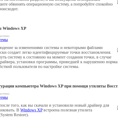
шите обвинять операционную систему, а попробуйте спокойно
роисходит.
ы Windows XP
рочтено)
темы
людение за изменениями системы и некоторыми файлами
ски создает легко идентифицируемые точки восстановления.
уть систему к состоянию на момент создания точки, в случае
драйвера, установки программы, приведшей к нарушению норма
ствий пользователя по настройке системы.
гурации компьютера Windows XP при помощи утилиты Восст
рочтено)
темы
осле того, как вы скачали и установили новый драйвер для
никовать. В
Windows XP
встроена полезная утилита
System Restore).