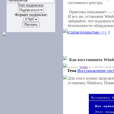
системного реестра.
Тип подписки:
Практика показывает — эт
Формат подписки:
И все же, установив Wind
забывайте, что надежност
безотказности оборудован
[
статья полностью >>>
]
Как восстановить Windo
Разместил:
Vivaldis
на 21/06/2008 (18246 П
Тема
Восстановление сис
Для этого нужно загрузит
установку Windows. Первы