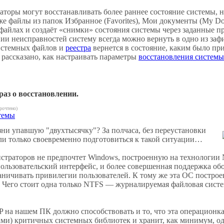
оры могут восстанавливать более раннее состояние системы, н
же файлы из папок Избранное (Favorites), Мои документы (My Do
файлах и создаёт «снимки» состояния системы через заданные 
ии неисправностей систему всегда можно вернуть в одно из за
истемных файлов и
реестра
вернется в состояние, каким было пр
т рассказано, как настраивать параметры
восстановления системы
раз о восстановлении.
рочтено)
темы
ни упавшую "двухтысячку"? За полчаса, без переустановки
ли только своевременно подготовиться к такой ситуации…
траторов не предпочтет Windows, построенную на технологии N
пользовательский интерфейс, и более совершенная поддержка обо
ничивать привилегии пользователей. К тому же эта ОС построен
Чего стоит одна только NTFS — журналируемая файловая систе
на нашем ПК должно способствовать и то, что эта операционка 
ами) критичных системных библиотек и хранит, как минимум, о