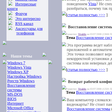
поведением
Vista
? Не спе
Интересные
разобраться, почему так п
книги
Форум
[
статья полностью >>>
]
Это интересно
RSS канал
Восстановление систем
Аксессуары для
телефонов
Разместил:
Vivaldis
на 03/07/2008 (13666 П
Тема
Восстановление сис
Эта программа ведет наб
приложений и автоматиче
Эти точки позволяют верн
Наши темы
некорректной установки 
Windows 7
системы или неверных дей
Windows Vista
[
статья полностью >>>
]
Windows XP
Настройка Windows
Реестр Windows
Возврат рабочей конфи
Восстановление
Разместил:
Vivaldis
на 03/07/2008 (12501 П
системы
Тема
Восстановление сис
MS-DOS
BIOS
Ваш компьютер сломался п
Интернет
видеокарты? Не стоит па
Microsoft Office
Восстановление системы
(