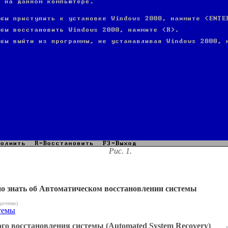
Рис. 1.
но знать об Автоматическом восстановлении системы
рочтено)
темы
о восстановления системы (Automated System Recovery)