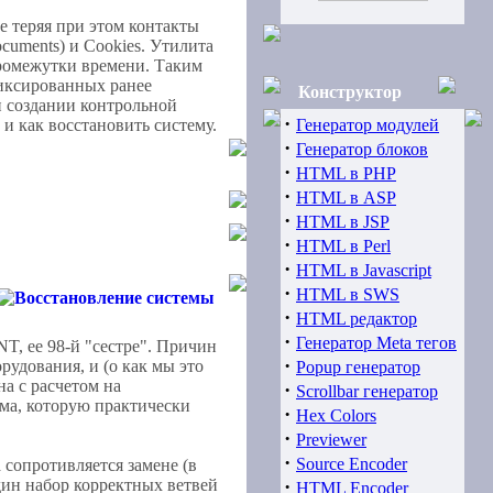
е теряя при этом контакты
cuments) и Cookies. Утилита
Популярные
промежутки времени. Таким
.
1:
Справочник "Bios
фиксированных ранее
Конструктор
Setup по русски"
и создании контрольной
[Хитов: 7354]
·
и как восстановить систему.
Генератор модулей
·
Генератор блоков
.
2:
Ремонтируем
·
HTML в PHP
Windows XP
·
HTML в ASP
[Хитов: 6114]
·
HTML в JSP
.
·
3:
Коды и
HTML в Perl
диагностические
·
HTML в Javascript
сообщения POST BIOS
·
HTML в SWS
[Хитов: 5625]
·
HTML редактор
·
Генератор Meta тегов
.
T, ее 98-й "сестре". Причин
4:
Полезные советы
·
рудования, и (о как мы это
Popup генератор
по работе с
а с расчетом на
·
компьютером
Scrollbar генератор
ма, которую практически
[Хитов: 4867]
·
Hex Colors
·
Previewer
.
5:
Команды DOS
·
Source Encoder
сопротивляется замене (в
[Хитов: 4641]
дин набор корректных ветвей
·
HTML Encoder