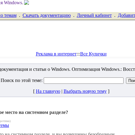
по темам
.
Скачать документацию
.
Личный кабинет
.
Добавит
Реклама в интернет
:::
Все Кулички
окументация и статьи о Windows. Оптимизация Windows.: Восс
Поиск по этой теме:
[
На главную
|
Выбрать новую тему
]
ое место на системном разделе?
рочтено)
темы
сто на системном разделе, и вы возмущены безобразным