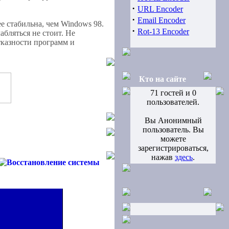
·
.
URL Encoder
6:
Программы и
·
файлы Windows
Email Encoder
е стабильна, чем Windows 98.
[Хитов: 4318]
·
Rot-13 Encoder
бляться не стоит. Не
тказности программ и
.
7:
Windows XP FAQ
[Хитов: 3953]
.
8:
Кто на сайте
Иллюстрированный
71 гостей и 0
самоучитель по
пользователей.
Microsoft Office XP
[Хитов: 3850]
Вы Анонимный
пользователь. Вы
.
9:
Подборка из 6
можете
учебников по Microsoft
зарегистрироваться,
Office
нажав
здесь
.
[Хитов: 3604]
.
10:
Справочник по
реестру Windows 6.0
[Хитов: 3494]