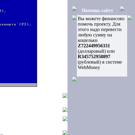
Помощь сайту
Вы можете финансово
помочь проекту. Для
этого надо перевести
любую сумму на
кошельки
Z722449956331
(долларовый) или
R345752958897
(рублевый) в системе
WebMoney