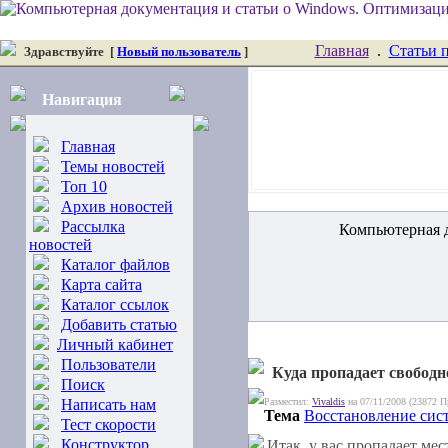
Главная
.
Статьи 
Здравствуйте
[
Новый пользователь
]
Навигация
Главная
Темы новостей
Топ 10
Архив новостей
Рассылка
Компьютерная д
новостей
Каталог файлов
Карта сайта
Каталог ссылок
Добавить статью
Личный кабинет
Пользователи
Куда пропадает свободн
Поиск
Написать нам
Разместил:
Vivaldis
на 07/11/2008 (23872 П
Тема
Восстановление сис
Тест скорости
Конструктор
Итак, у вас пропадает ме