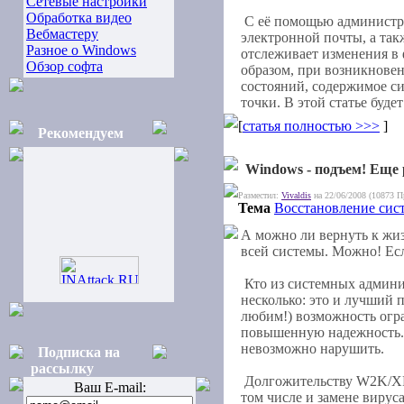
Сетевые настройки
Обработка видео
С её помощью администрат
Вебмастеру
электронной почты, а так
Разное о Windows
отслеживает изменения в 
Обзор софта
образом, при возникновен
состояний, содержимое с
точки. В этой статье буде
[
статья полностью >>>
]
Рекомендуем
Windows - подъем! Еще 
Разместил:
Vivaldis
на 22/06/2008 (10873 П
Тема
Восстановление сис
А можно ли вернуть к жиз
всей системы. Можно! Ес
Кто из системных админис
несколько: это и лучший 
любим!) возможность огра
повышенную надежность. 
невозможно нарушить.
Подписка на
рассылку
Долгожительству W2K/XP 
Ваш E-mail:
том числе и замене вирус