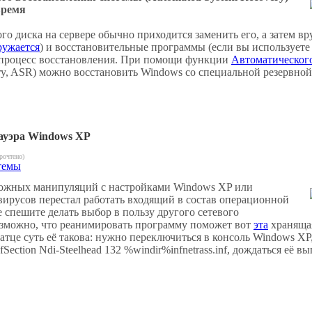
время
го диска на сервере обычно приходится заменить его, а затем 
ружается
) и восстановительные программы (если вы используете
ам процесс восстановления. При помощи функции
Автоматическог
ry, ASR) можно восстановить Windows со специальной резервной 
ауэра Windows XP
рочтено)
темы
орожных манипуляций с настройками Windows XP или
вирусов перестал работать входящий в состав операционной
е спешите делать выбор в пользу другого сетевого
зможно, что реанимировать программу поможет вот
эта
хранящая
ратце суть её такова: нужно переключиться в консоль Windows XP
infSection Ndi-Steelhead 132 %windir%infnetrass.inf, дождаться её 