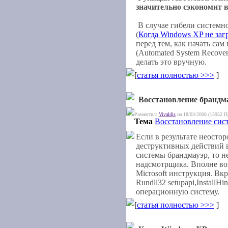
значительно сэкономит 
В случае гибели системно
(
Когда Windows XP не заг
перед тем, как начать с
(Automated System Recove
делать это вручную.
[
статья полностью >>>
]
Восстановление брандм
Разместил:
Vivaldis
на 18/03/2008 (15952 П
Тема
Восстановление сис
Если в результате неост
деструктивных действий 
системы брандмауэр, то н
надсмотрщика. Вполне во
Microsoft инструкция. Вк
Rundll32 setupapi,InstallH
операционную систему.
[
статья полностью >>>
]