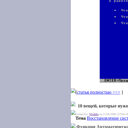
[
статья полностью >>>
]
10 вещей, которые нуж
Разместил:
Vivaldis
на 21/06/2008 (12266 П
Тема
Восстановление сис
Функция Автоматическог