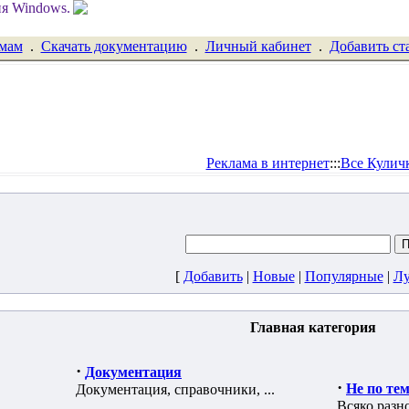
емам
.
Скачать документацию
.
Личный кабинет
.
Добавить ст
Реклама в интернет
:::
Все Кулич
[
Добавить
|
Новые
|
Популярные
|
Л
Главная категория
·
Документация
·
Не по теме
Документация, справочники, ...
Всяко разн