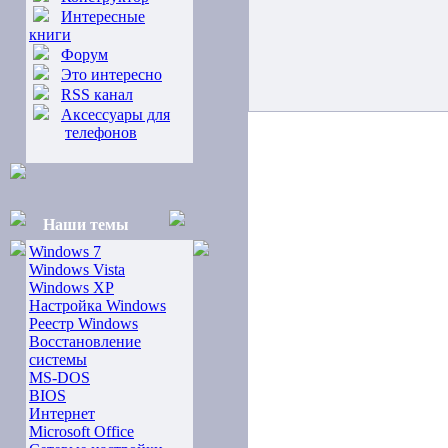
Интересные
книги
Форум
Это интересно
RSS канал
Аксессуары для
телефонов
Наши темы
Windows 7
Windows Vista
Windows XP
Настройка Windows
Реестр Windows
Восстановление
системы
MS-DOS
BIOS
Интернет
Microsoft Office