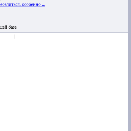
селиться. особенно ...
шей базе
|