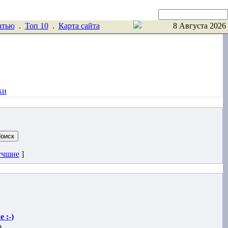
Поиск
атью
.
Toп 10
.
Карта сайта
8 Августа 2026
ки
учшие
]
 :-)
о