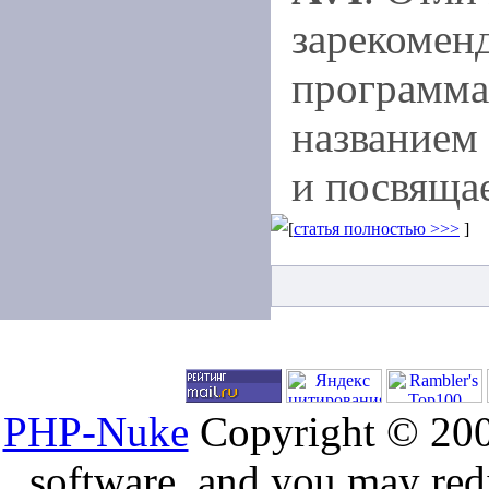
зарекоменд
программа
названием
и посвящае
[
статья полностью >>>
]
PHP-Nuke
Copyright © 2005
software, and you may redi