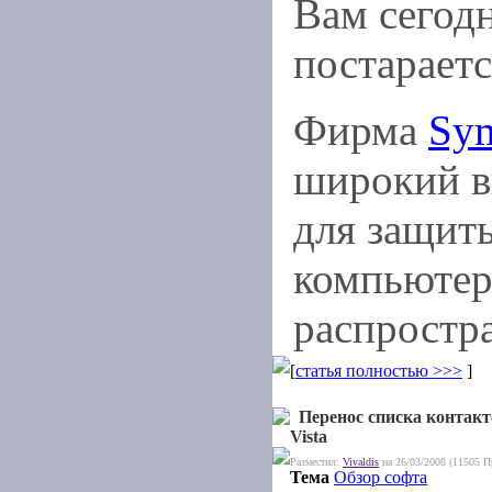
Вам сегод
постараетс
Фирма
Sym
широкий в
для защит
компьютер
распростр
[
статья полностью >>>
]
Перенос списка контакт
Vista
Разместил:
Vivaldis
на 26/03/2008 (11505 П
Тема
Обзор софта