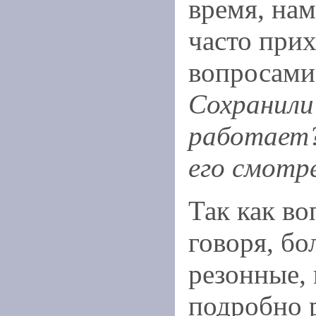
время, нам
часто прих
вопросами
Сохранили 
работает?
его смотр
Так как во
говоря, бо
резонные,
подробно р