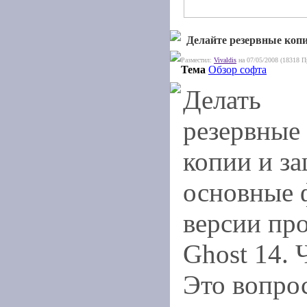
Делайте резервные копи
Разместил:
Vivaldis
на 07/05/2008 (18318 П
Тема
Обзор софта
Делать
резервные
копии и з
основные 
версии пр
Ghost 14. 
Это вопрос