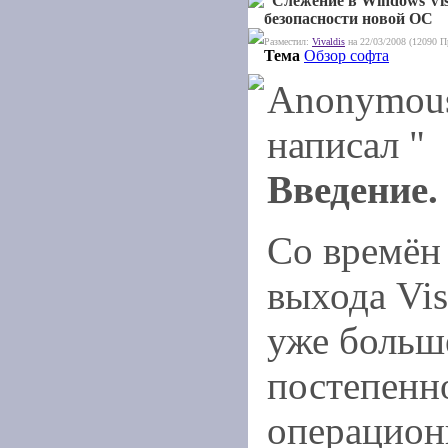
Слежение в Windows Vis
безопасности новой ОС
Разместил:
Vivaldis
на 22/03/2008 (12090 П
Тема
Обзор софта
Anonymou
написал "
Введение.
Со времён
выхода Vis
уже больше
постепенн
операцион