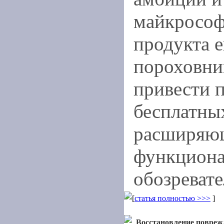
майкрософ
продукта е
пороховни
привести 
бесплатны
расширяю
функциона
обозревате
[
статья полностью >>>
]
Восстановление повреж