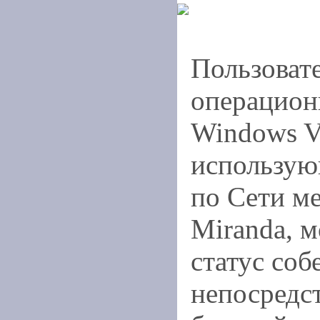
Пользоват
операцион
Windows Vi
использую
по Сети м
Miranda, м
статус соб
непосредс