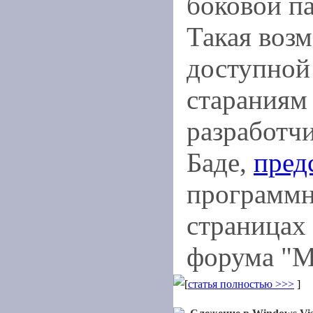
боковой п
Такая воз
доступной
стараниям 
разработч
Баде,
пред
программн
страницах
форума "М
[
статья полностью >>>
]