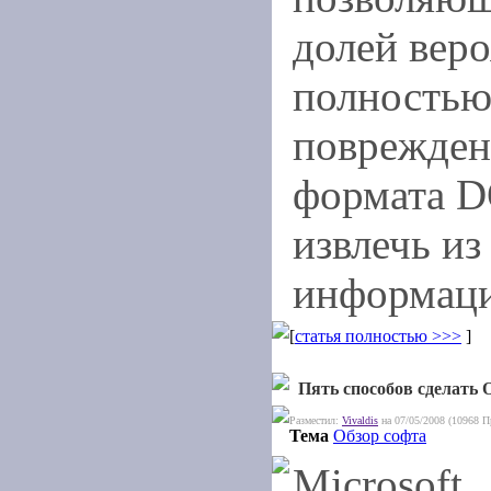
долей веро
полностью
поврежде
формата D
извлечь из
информац
[
статья полностью >>>
]
Пять способов сделать 
Разместил:
Vivaldis
на 07/05/2008 (10968 П
Тема
Обзор софта
Microsoft