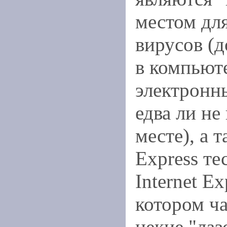
местом для
вирусов (д
в компьют
электронн
едва ли не
месте), а 
Express те
Internet Ex
котором ча
некие "лаз