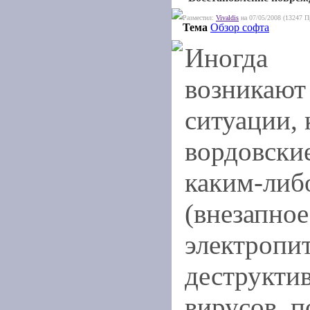
Разместил:
Vivaldis
на 07/05/2008 (13247 П
Тема
Обзор софта
Иногда
возникают
ситуации, 
вордовски
каким-либ
(внезапно
электропи
деструкти
вирусов, п