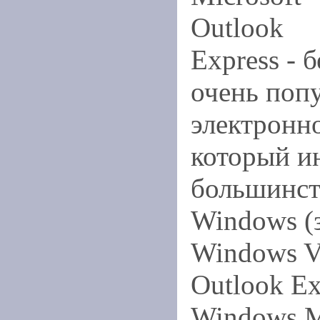
Outlook
Express - 
очень поп
электронн
который и
большинст
Windows (
Windows Vi
Outlook Ex
Windows M