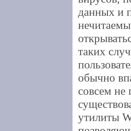
данных и п
нечитаемы
открыватьс
таких слу
пользоват
обычно вп
совсем не 
существов
утилиты W
позволяющ