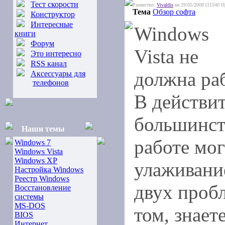
Тест скорости
Разместил:
Vivaldis
на 29/05/2008 (11540 П
Тема
Обзор софта
Конструктор
Интересные
Windows
книги
Форум
Vista не
Это интересно
RSS канал
должна ра
Аксессуары для
телефонов
В действи
большинст
Наши темы
работе мо
Windows 7
Windows Vista
Windows XP
улаживани
Настройка Windows
Реестр Windows
двух проб
Восстановление
системы
MS-DOS
том, знаете
BIOS
Интернет