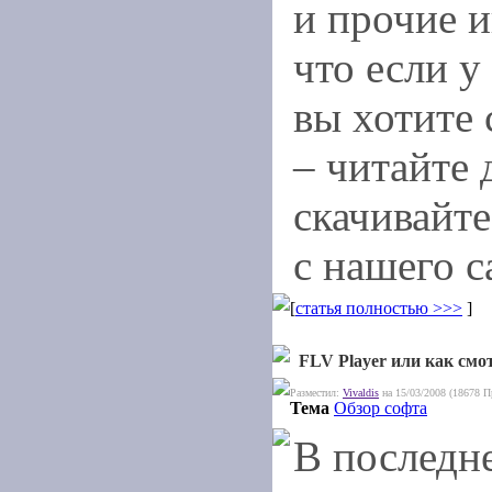
и прочие 
что если у 
вы хотите 
– читайте 
скачивайте
с нашего с
[
статья полностью >>>
]
FLV Player или как смо
Разместил:
Vivaldis
на 15/03/2008 (18678 П
Тема
Обзор софта
В последн