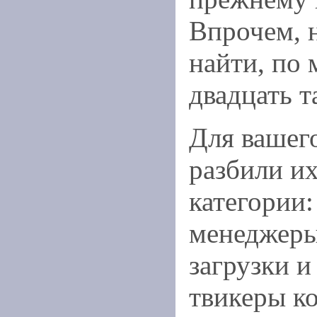
Впрочем, 
найти, по 
двадцать т
Для вашег
разбили их
категории:
менеджеры
загрузки и
твикеры ко