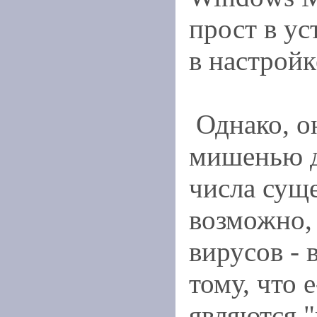
прост в ус
в настройк
Однако, он
мишенью д
числа сущ
возможно,
вирусов - 
тому, что 
являются 