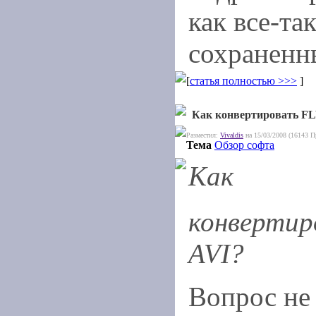
как все-та
сохраненн
[
статья полностью >>>
]
Как конвертировать FL
Разместил:
Vivaldis
на 15/03/2008 (16143 П
Тема
Обзор софта
Как
конвертир
AVI?
Вопрос не