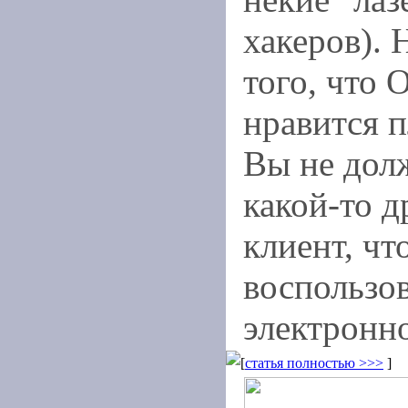
хакеров). 
того, что 
нравится 
Вы не дол
какой-то 
клиент, чт
воспользо
электронн
[
статья полностью >>>
]