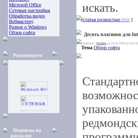
искать.
Microsoft Office
Сетевые настройки
Обработка видео
[
статья полностью >>>
]
Вебмастеру
Разное о Windows
Обзор софта
Десять плагинов для Int
Разместил:
Vivaldis
на 23/05/2008 (11328 П
Тема
Обзор софта
Рекомендуем
Стандартн
возможнос
упакованн
редмондс
Подписка на
программи
рассылку