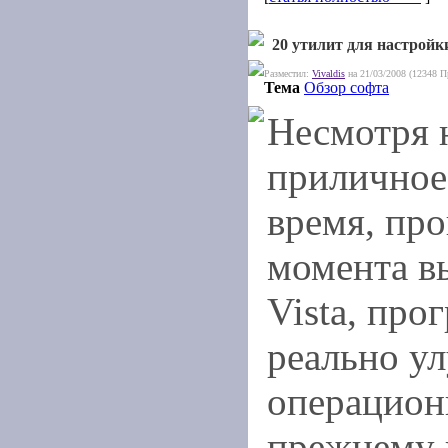
20 утилит для настройк
Разместил:
Vivaldis
на 21/03/2008 (12348 П
Тема
Обзор софта
Несмотря 
приличное
время, пр
момента в
Vista, про
реально у
операцион
прежнему 