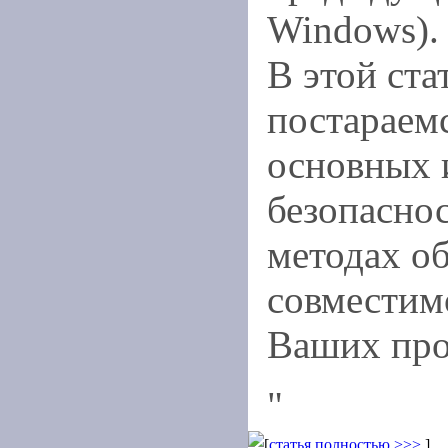
Windows).
В этой ста
постараем
основных 
безопаснос
методах о
совместим
Ваших про
"
[
статья полностью >>>
]