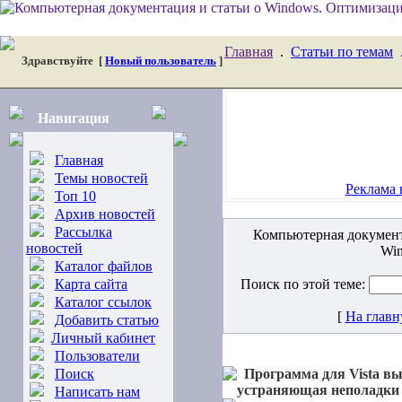
Главная
.
Статьи по темам
Здравствуйте
[
Новый пользователь
]
Навигация
Главная
Темы новостей
Реклама 
Топ 10
Архив новостей
Рассылка
Компьютерная документ
новостей
Win
Каталог файлов
Карта сайта
Поиск по этой теме:
Каталог ссылок
[
На глав
Добавить статью
Личный кабинет
Пользователи
Поиск
Программа для Vista в
устраняющая неполадки
Написать нам