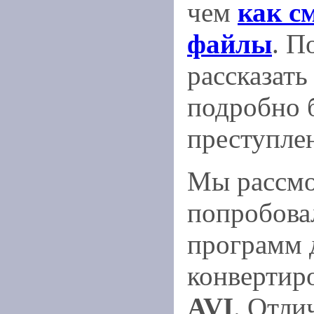
чем
как с
файлы
. П
рассказать
подробно 
преступлен
Мы рассмо
попробова
программ 
конвертир
AVI
. Отли