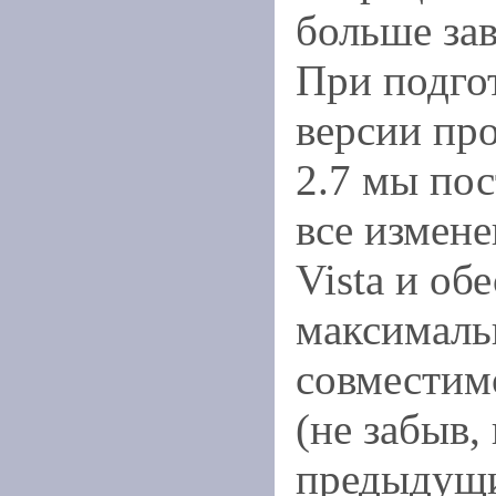
больше за
При подго
версии пр
2.7 мы пос
все измен
Vista и об
максимал
совместим
(не забыв,
предыдущи