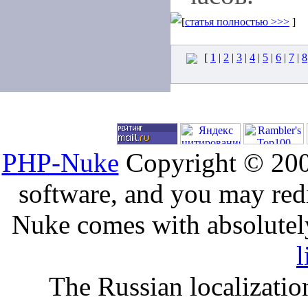
[
статья полностью >>>
]
[
1
|
2
|
3
|
4
|
5
|
6
|
7
|
8
PHP-Nuke
Copyright © 2005
software, and you may redi
Nuke comes with absolutely 
l
The Russian localizatio