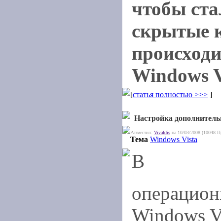
чтобы ст
скрытые 
происходи
Windows V
[
статья полностью >>>
]
Настройка дополнительн
Разместил:
Vivaldis
на 10/03/2008 (10048 П
Тема
Windows Vista
В
операцион
Windows Vi