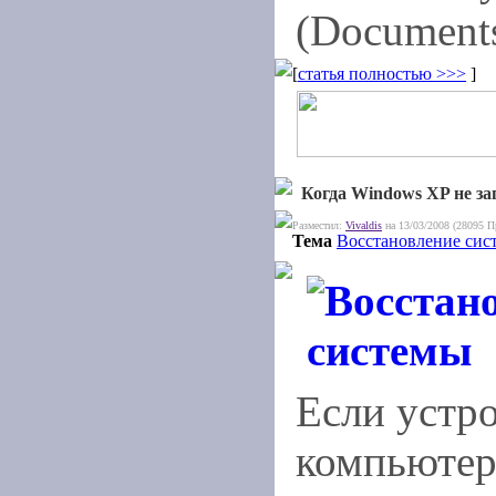
(Documents
[
статья полностью >>>
]
Когда Windows XP не заг
Разместил:
Vivaldis
на 13/03/2008 (28095 П
Тема
Восстановление сис
Если устр
компьютер