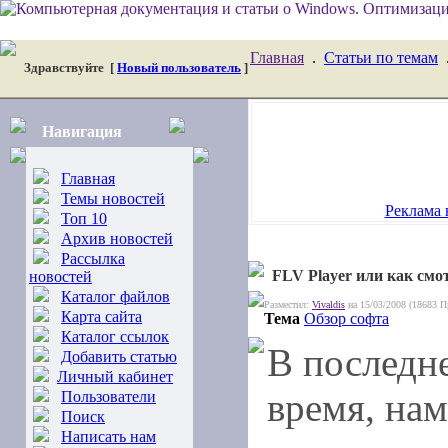
Главная
.
Статьи по темам
Здравствуйте
[
Новый пользователь
]
Навигация
Главная
Темы новостей
Реклама 
Топ 10
Архив новостей
Рассылка
FLV Player или как смо
новостей
Каталог файлов
Разместил:
Vivaldis
на 15/03/2008 (18683 П
Карта сайта
Тема
Обзор софта
Каталог ссылок
В последн
Добавить статью
Личный кабинет
время, нам
Пользователи
Поиск
Написать нам