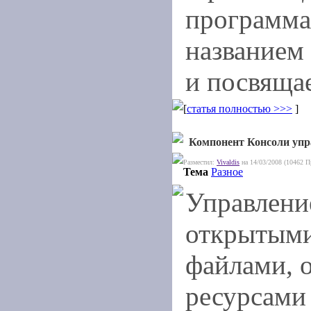
программа
названием
и посвящае
[
статья полностью >>>
]
Компонент Консоли уп
Разместил:
Vivaldis
на 14/03/2008 (10462 П
Тема
Разное
Управлени
открытым
файлами,
ресурсами