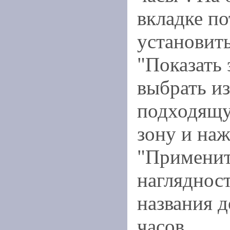
вкладке по
установит
"Показать 
выбрать из
подходящ
зону и наж
"Применить
наглядност
названия 
часов.