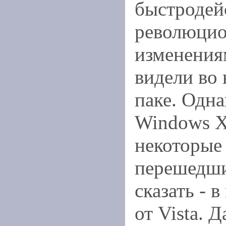
быстродей
революци
изменения
видели во 
паке. Одна
Windows X
некоторые
перешедши
сказать - 
от Vista. Д