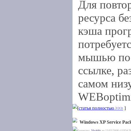
Для повто
ресурса бе
кэша про
потребует
мышью по 
ссылке, р
самом низу
WEBoptimi
[
статья полностью >>>
]
Windows XP Service Pack
Разместил:
Vivaldis
на 13/03/2008 (11924 П