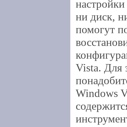
настройки
ни диск, н
помогут п
восстанов
конфигур
Vista. Для 
понадобит
Windows Vi
содержитс
инструмен