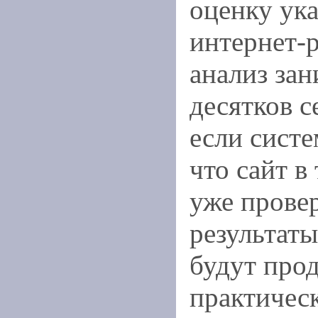
оценку ук
интернет-
анализ зан
десятков с
если систе
что сайт в
уже провер
результат
будут про
практичес