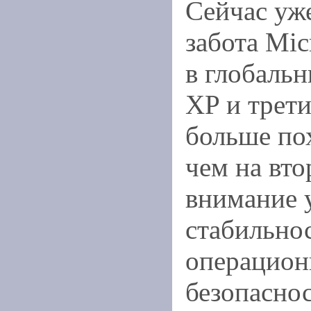
Сейчас уже
забота Mic
в глобаль
XP и трети
больше по
чем на вт
внимание 
стабильно
операцион
безопасно