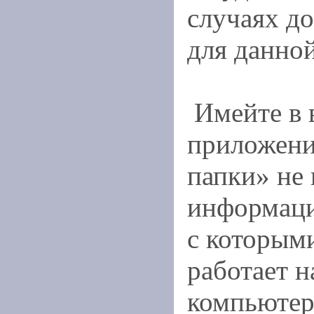
случаях до
для данно
Имейте в 
приложен
папки» не
информаци
с которым
работает н
компьютер