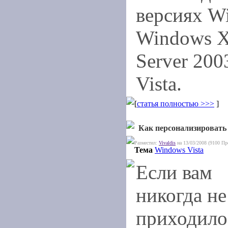
версиях W
Windows X
Server 20
Vista.
[
статья полностью >>>
]
Как персонализировать
Разместил:
Vivaldis
на 13/03/2008 (9100 Пр
Тема
Windows Vista
Если вам
никогда не
приходило