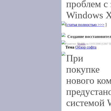
проблем с
Windows X
[
статья полностью >>>
]
Создание восстановител
Разместил:
Vivaldis
на 13/03/2008 (12867 П
Тема
Обзор софта
При
покупке
нового ко
предустан
системой W