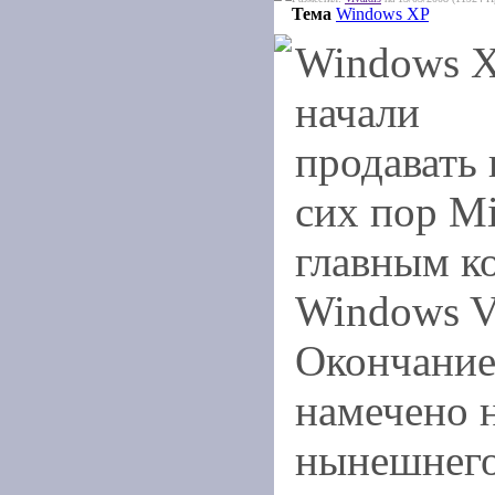
Тема
Windows XP
Windows 
начали
продавать 
сих пор Mi
главным к
Windows V
Окончание
намечено н
нынешнего