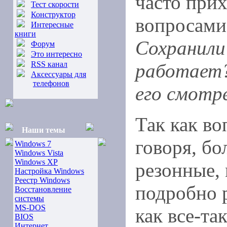
часто прих
Тест скорости
Конструктор
вопросами
Интересные
книги
Сохранили 
Форум
Это интересно
RSS канал
работает?
Аксессуары для
телефонов
его смотр
Так как во
Наши темы
говоря, бо
Windows 7
Windows Vista
Windows XP
резонные,
Настройка Windows
Реестр Windows
подробно р
Восстановление
системы
MS-DOS
как все-та
BIOS
Интернет