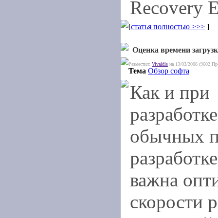
Recovery E
[
статья полностью >>>
]
Оценка времени загрузк
Разместил:
Vivaldis
на 13/03/2008 (9602 Пр
Тема
Обзор софта
Как и при
разработке
обычных п
разработке
важна опт
скорости р