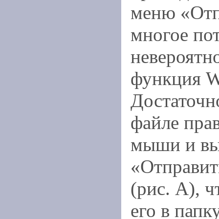
меню «Отп
многое пот
невероятн
функция W
Достаточн
файле пра
мыши и вы
«Отправит
(рис. A), 
его в пап