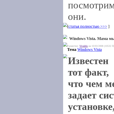
посмотрим
они.
[
статья полностью >>>
]
Windows Vista. Мама 
Разместил:
Vivaldis
на 10/03/2008 (10532 П
Тема
Windows Vista
Известен
тот факт,
что чем м
задает си
установке