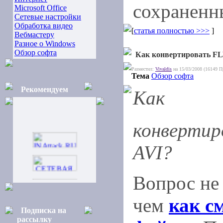
сохраненн
Microsoft Office
Сетевые настройки
Обработка видео
[
статья полностью >>>
]
Вебмастеру
Разное о Windows
Обзор софта
Как конвертировать FL
Разместил:
Vivaldis
на 15/03/2008 (16149 П
Тема
Обзор софта
Рекомендуем
Как
конвертир
AVI?
Вопрос не
чем
как с
Подписка на
рассылку