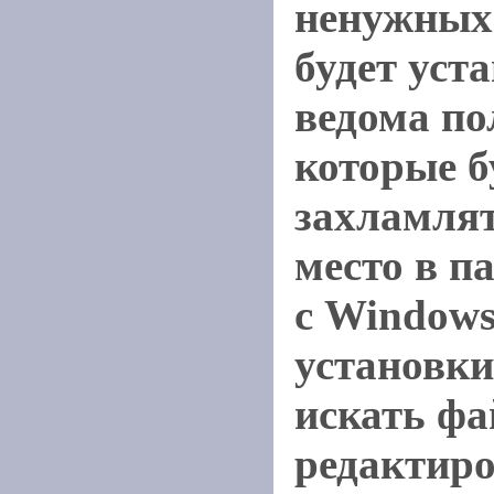
ненужных
будет уст
ведома по
которые б
захламлят
место в п
с Windows
установки
искать фай
редактиро