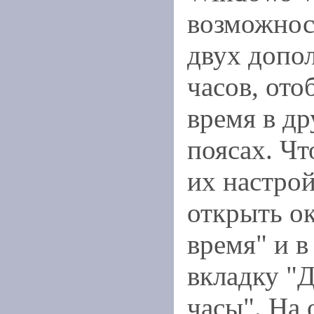
возможнос
двух допо
часов, от
время в д
поясах. Ч
их настро
открыть ок
время" и в
вкладку "
часы". На