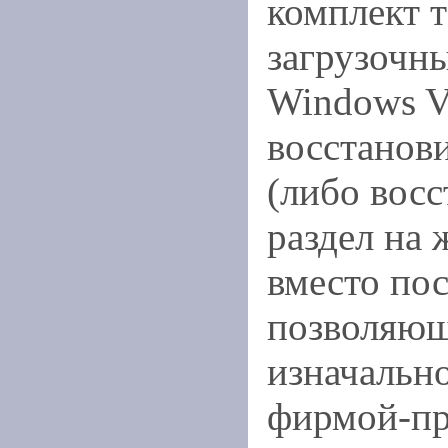
комплект 
загрузочн
Windows Vi
восстанов
(либо вос
раздел на 
вместо пос
позволяющ
изначальн
фирмой-пр