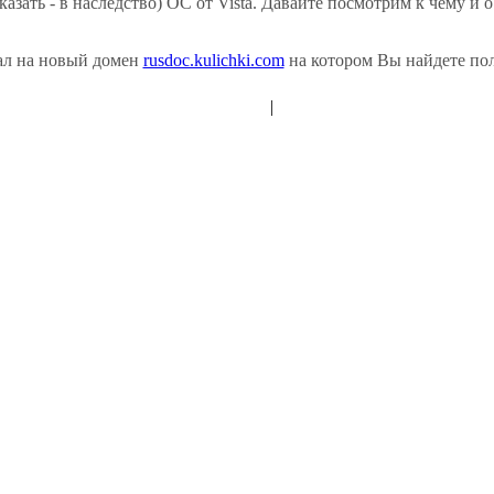
казать - в наследство) ОС от Vista. Давайте посмотрим к чему и о
ал на новый домен
rusdoc.kulichki.com
на котором Вы найдете пол
|