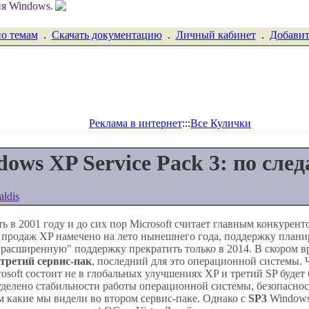
по темам
.
Скачать документацию
.
Личный кабинет
.
Добавит
Реклама в интернет
:::
Все Кулички
ows XP Service Pack 3: по след
aldis
ь в 2001 году и до сих пор Microsoft считает главным конкурен
е продаж XP намечено на лето нынешнего года, поддержку план
 "расширенную" поддержку прекратить только в 2014. В скором в
третий сервис-пак
, последний для это операционной системы. Ч
rosoft состоит не в глобальных улучшениях XP и третий SP будет
делено стабильности работы операционной системы, безопаснос
какие мы видели во втором сервис-паке. Однако с
SP3
Windows