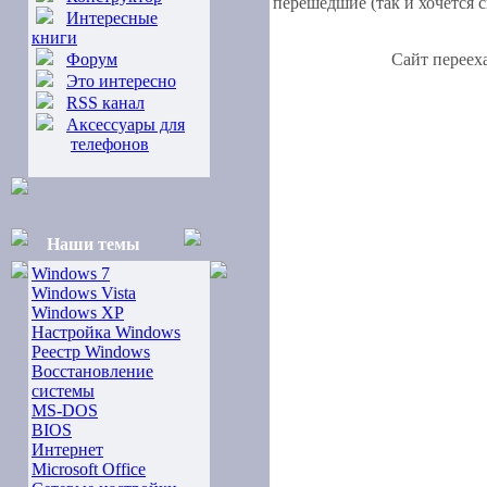
перешедшие (так и хочется с
Интересные
книги
Форум
Сайт переех
Это интересно
RSS канал
Аксессуары для
телефонов
Наши темы
Windows 7
Windows Vista
Windows XP
Настройка Windows
Реестр Windows
Восстановление
системы
MS-DOS
BIOS
Интернет
Microsoft Office