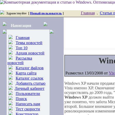
Главная
.
Статьи 
Здравствуйте
[
Новый пользователь
]
Навигация
Главная
Темы новостей
Топ 10
Архив новостей
Рассылка
Wind
новостей
Каталог файлов
Карта сайта
Разместил 13/03/2008 от
Viv
Каталог ссылок
Добавить статью
Windows XP начали продават
Vista именно XP. Окончани
Личный кабинет
осуществлять до 2009 года,
Пользователи
Windows XP
должен выйти
Поиск
уже понятно, что забота Mic
Написать нам
второй. Большое внимание у
Тест скорости
революционным изменениям 
Конструктор