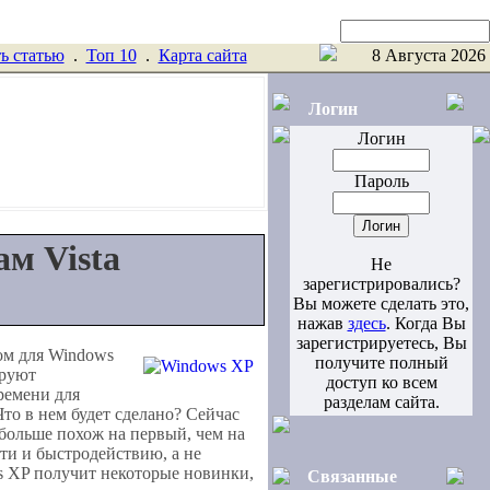
Поиск
ь статью
.
Toп 10
.
Карта сайта
8 Августа 2026
Логин
Логин
Пароль
ам Vista
Не
зарегистрировались?
Вы можете сделать это,
нажав
здесь
. Когда Вы
зарегистрируетесь, Вы
том для Windows
получите полный
ируют
доступ ко всем
ремени для
разделам сайта.
то в нем будет сделано? Сейчас
 больше похож на первый, чем на
ти и быстродействию, а не
 XP получит некоторые новинки,
Связанные