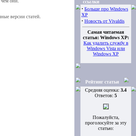
 чем они.
ссылки
·
Больше про Windows
XP
ные версии статей.
·
Новость от Vivaldis
Самая читаемая
статья: Windows XP:
Как удалить службу в
Windows Vista или
Windows XP
Рейтинг статьи
Средняя оценка:
3.4
Ответов:
5
Пожалуйста,
проголосуйте за эту
статью: