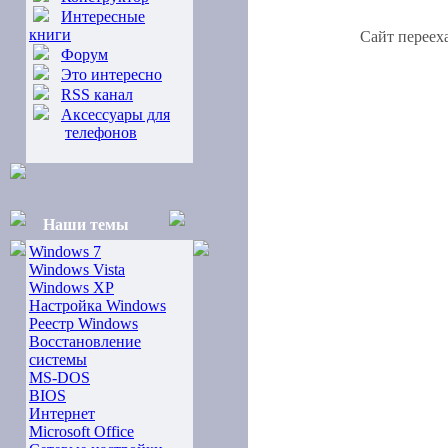
Интересные
книги
Сайт переех
Форум
Это интересно
RSS канал
Аксессуары для
телефонов
Наши темы
Windows 7
Windows Vista
Windows XP
Настройка Windows
Реестр Windows
Восстановление
системы
MS-DOS
BIOS
Интернет
Microsoft Office