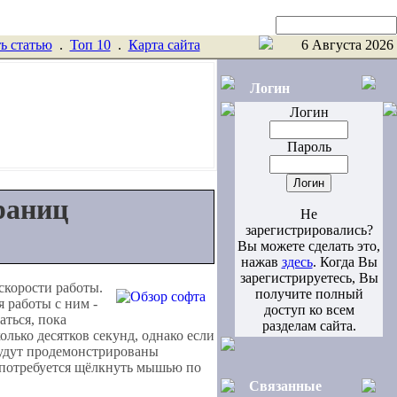
Поиск
ь статью
.
Toп 10
.
Карта сайта
6 Августа 2026
Логин
Логин
Пароль
раниц
Не
зарегистрировались?
Вы можете сделать это,
нажав
здесь
. Когда Вы
зарегистрируетесь, Вы
скорости работы.
получите полный
я работы с ним -
доступ ко всем
аться, пока
разделам сайта.
олько десятков секунд, однако если
 будут продемонстрированы
 потребуется щёлкнуть мышью по
Связанные