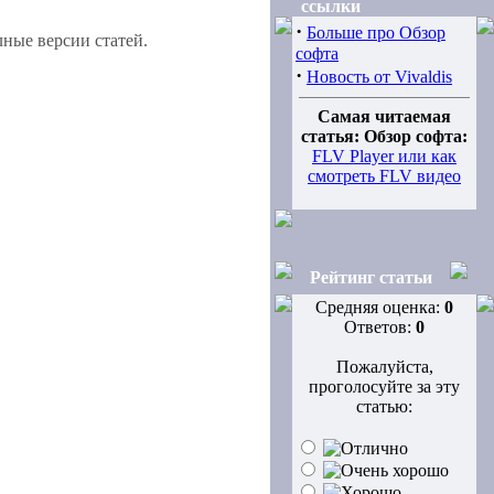
ссылки
·
Больше про Обзор
ные версии статей.
софта
·
Новость от Vivaldis
Самая читаемая
статья: Обзор софта:
FLV Player или как
смотреть FLV видео
Рейтинг статьи
Средняя оценка:
0
Ответов:
0
Пожалуйста,
проголосуйте за эту
статью: