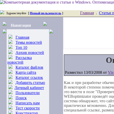
Главная
.
Статьи 
Здравствуйте
[
Новый пользователь
]
Навигация
Главная
Темы новостей
Топ 10
Архив новостей
Рассылка
Оц
новостей
Каталог файлов
Карта сайта
Разместил 13/03/2008 от
Viv
Каталог ссылок
Добавить статью
Как и при разработке обычн
В некоторой степени помочь
Личный кабинет
это ввести в поле "Проверит
Пользователи
WEBoptimizator проведёт оц
Поиск
система обнаружит, что сай
Написать нам
практически мгновенно. Дл
Тест скорости
специальной ссылке, размещ
Конструктор