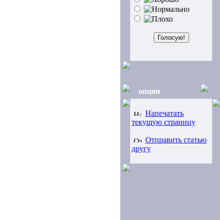
опции
Напечатать
текущую страницу
Отправить статью
другу