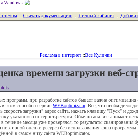
по темам
.
Скачать документацию
.
Личный кабинет
.
Добавит
Реклама в интернет
:::
Все Кулички
енка времени загрузки веб-ст
aldis
ых программ, при разработке сайтов бывает важна оптимизация 
 в этом способен сервис
WEBoptimizator
. Всё, что необходимо дл
ь скорость загрузки" адрес сайта, нажать клавишу "Пуск" и дожд
енку указанного интернет-ресурса. Обычно анализ занимает неск
т в течение месяца уже проверялся, то результаты сканирования
я повторной оценки ресурса без использования кэша программы
ённой в самом низу сайта WEBoptimizator.