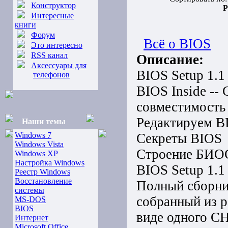
Конструктор
Р
Интересные
книги
Форум
Всё о BIOS
Это интересно
RSS канал
Описание:
Аксессуары для
BIOS Setup 1.1
телефонов
BIOS Inside -
совместимость
Редактируем BI
Наши темы
Windows 7
Секреты BIOS
Windows Vista
Строение БИО
Windows XP
Настройка Windows
BIOS Setup 1.1
Реестр Windows
Восстановление
Полный сборни
системы
собранный из 
MS-DOS
BIOS
виде одного CH
Интернет
Microsoft Office