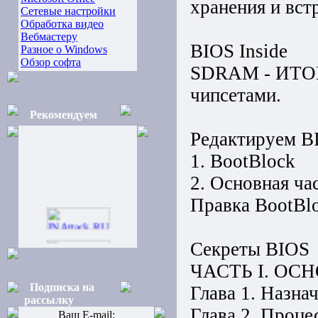
хранения и вст
Сетевые настройки
Обработка видео
Вебмастеру
BIOS Inside
Разное о Windows
Обзор софта
SDRAM - ИТОГ
чипсетами.
Рекомендуем
Редактируем B
1. BootBlock
2. Основная час
Правка BootBlo
Секреты BIOS
ЧАСТЬ I. ОС
Подписка на
Глава 1. Назна
рассылку
Глава 2. Проц
Ваш E-mail: