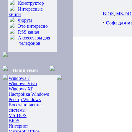
Конструктор
Интересные
BIOS
,
MS-DO
книги
Форум
·
Софт для м
Это интересно
RSS канал
Аксессуары для
телефонов
Наши темы
Windows 7
Windows Vista
Windows XP
Настройка Windows
Реестр Windows
Восстановление
системы
MS-DOS
BIOS
Интернет
Microsoft Office