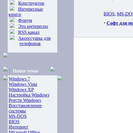
Конструктор
Интересные
BIOS
,
MS-DO
книги
Форум
·
Софт для м
Это интересно
RSS канал
Аксессуары для
телефонов
Наши темы
Windows 7
Windows Vista
Windows XP
Настройка Windows
Реестр Windows
Восстановление
системы
MS-DOS
BIOS
Интернет
Microsoft Office