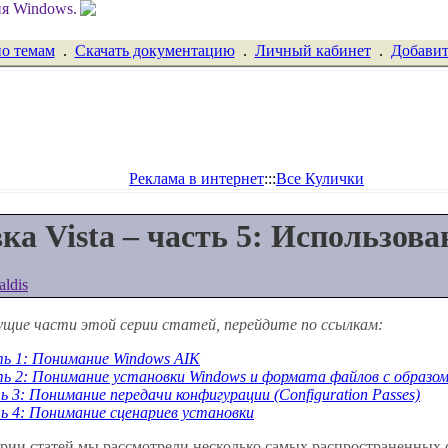
по темам
.
Скачать документацию
.
Личный кабинет
.
Добавит
Реклама в интернет
:::
Все Кулички
ка Vista – часть 5: Использова
aldis
ущие части этой серии статей, перейдите по ссылкам:
ть 1: Понимание Windows AIK
сть 2: Понимание установки Windows и формата файлов с образо
ь 3: Понимание передачи конфигурации (Configuration Passes)
ть 4: Понимание сценариев установки
рии статей мы рассмотрели несколько самых распространенных 