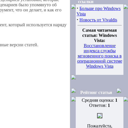
ссылки
сценариев было упомянуто об
·
Больше про Windows
мент, что он делает, и как его
Vista
·
Новость от Vivaldis
мент, который используется наряду
Самая читаемая
статья: Windows
Vista:
ные версии статей.
Восстановление
индекса службы
мгновенного поиска в
операционной системе
Windows Vista
Рейтинг статьи
Средняя оценка:
1
Ответов:
1
Пожалуйста,