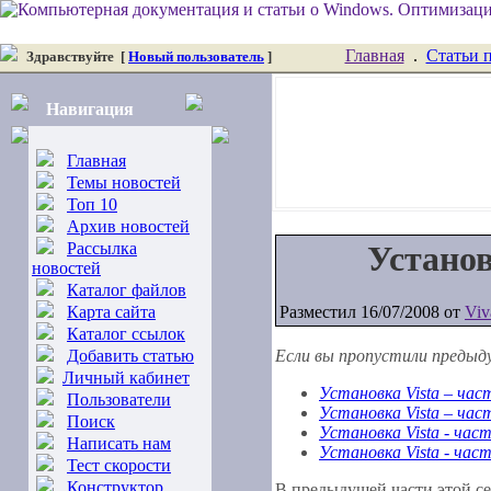
Главная
.
Статьи 
Здравствуйте
[
Новый пользователь
]
Навигация
Главная
Темы новостей
Топ 10
Архив новостей
Рассылка
Установ
новостей
Каталог файлов
Карта сайта
Разместил 16/07/2008 от
Viv
Каталог ссылок
Добавить статью
Если вы пропустили предыд
Личный кабинет
Установка Vista – час
Пользователи
Установка Vista – ча
Поиск
Установка Vista - част
Написать нам
Установка Vista - час
Тест скорости
Конструктор
В предыдущей части этой се