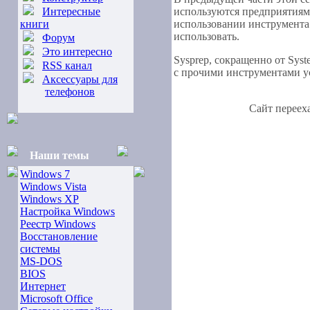
Интересные
используются предприятиями
книги
использовании инструмента S
использовать.
Форум
Это интересно
Sysprep, сокращенно от Syst
RSS канал
с прочими инструментами ус
Аксессуары для
телефонов
Сайт переех
Наши темы
Windows 7
Windows Vista
Windows XP
Настройка Windows
Реестр Windows
Восстановление
системы
MS-DOS
BIOS
Интернет
Microsoft Office