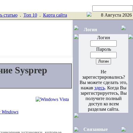
Поиск
ь статью
.
Toп 10
.
Карта сайта
8 Августа 2026
Логин
Логин
Пароль
ние Sysprep
Не
зарегистрировались?
Вы можете сделать это,
нажав
здесь
. Когда Вы
зарегистрируетесь, Вы
получите полный
доступ ко всем
разделам сайта.
м Windows
Связанные
сценариев установки, которые