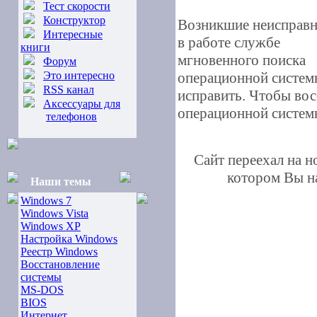
Тест скорости
Конструктор
Возникшие неисправ
Интересные
в работе службе
книги
мгновенного поиска
Форум
Это интересно
операционной систем
RSS канал
исправить. Чтобы вос
Аксессуары для
операционной системы
телефонов
Сайт переехал на 
котором Вы на
Наши темы
Windows 7
Windows Vista
Windows XP
Настройка Windows
Реестр Windows
Восстановление
системы
MS-DOS
BIOS
Интернет