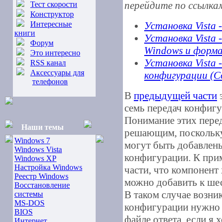
перейдите по ссылка
Тест скорости
Конструктор
Интересные
Установка Vista 
книги
Установка Vista 
Форум
Windows и форма
Это интересно
Установка Vista 
RSS канал
Аксессуары для
конфигурации (Co
телефонов
В
предыдущей части
э
семь передач конфигу
Понимание этих пере
Наши темы
решающим, поскольку
Windows 7
могут быть добавлены
Windows Vista
конфигурации. К при
Windows XP
Настройка Windows
части, что компонент
Реестр Windows
можно добавить к шес
Восстановление
В таком случае возни
системы
MS-DOS
конфигурации нужно 
BIOS
файле ответа, если я 
Интернет