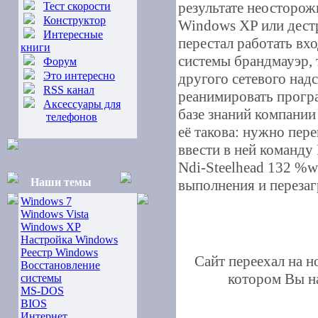
результате неосторо
Тест скорости
Конструктор
Windows XP или дест
Интересные
перестал работать вх
книги
системы брандмауэр, 
Форум
Это интересно
другого сетевого над
RSS канал
реанимировать прогр
Аксессуары для
базе знаний компании
телефонов
её такова: нужно пер
ввести в ней команду 
Ndi-Steelhead 132 %wi
Наши темы
выполнения и перезаг
Windows 7
Windows Vista
Windows XP
Настройка Windows
Реестр Windows
Сайт переехал на 
Восстановление
котором Вы на
системы
MS-DOS
BIOS
Интернет