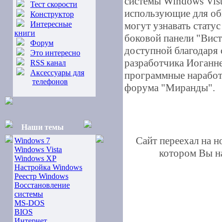
системы Windows Vist
Тест скорости
использующие для об
Конструктор
Интересные
могут узнавать стату
книги
боковой панели "Вист
Форум
доступной благодаря 
Это интересно
разработчика Иоганне
RSS канал
Аксессуары для
программные наработ
телефонов
форума "Миранды".
Наши темы
Сайт переехал на 
Windows 7
Windows Vista
котором Вы на
Windows XP
Настройка Windows
Реестр Windows
Восстановление
системы
MS-DOS
BIOS
Интернет