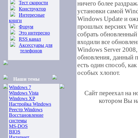
ничего более раздра
Тест скорости
Конструктор
установки самой Win
Интересные
Windows Update и ожи
книги
прошлых версиях Win
Форум
Это интересно
собрать обновленный 
RSS канал
входили все обновлен
Аксессуары для
Windows Server 2008
телефонов
обновления, данный п
есть один способ, как
особых хлопот.
Наши темы
Windows 7
Сайт переехал на 
Windows Vista
Windows XP
котором Вы на
Настройка Windows
Реестр Windows
Восстановление
системы
MS-DOS
BIOS
Интернет