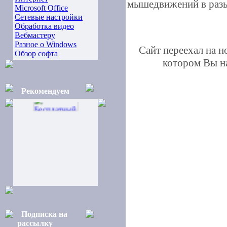
мышедвижений в разы
Microsoft Office
Сетевые настройки
Обработка видео
Вебмастеру
Разное о Windows
Сайт переехал на 
Обзор софта
котором Вы на
Рекомендуем
Подписка на
рассылку