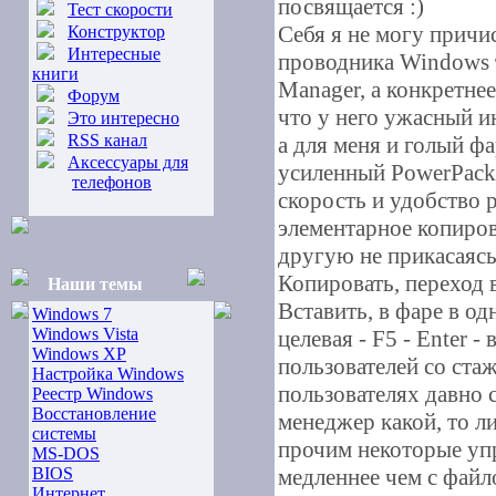
посвящается :)
Тест скорости
Себя я не могу причи
Конструктор
Интересные
проводника Windows т
книги
Manager, а конкретне
Форум
что у него ужасный и
Это интересно
RSS канал
а для меня и голый фа
Аксессуары для
усиленный PowerPack 
телефонов
скорость и удобство 
элементарное копиров
другую не прикасаясь 
Копировать, переход 
Наши темы
Вставить, в фаре в од
Windows 7
Windows Vista
целевая - F5 - Enter -
Windows XP
пользователей со ста
Настройка Windows
пользователях давно 
Реестр Windows
Восстановление
менеджер какой, то л
системы
прочим некоторые уп
MS-DOS
BIOS
медленнее чем с фай
Интернет