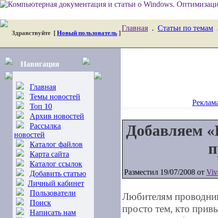
Главная
.
Статьи по темам
Здравствуйте
[
Новый пользователь
]
Навигация
Главная
Темы новостей
Реклама
Топ 10
Архив новостей
Рассылка
Добавляем «
новостей
п
Каталог файлов
Карта сайта
Каталог ссылок
Разместил 19/07/2008 от
Viv
Добавить статью
Личный кабинет
Пользователи
Любителям проводник
Поиск
просто тем, кто привы
Написать нам