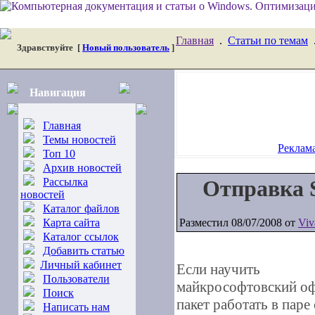
Главная
.
Статьи по темам
Здравствуйте
[
Новый пользователь
]
Навигация
Главная
Темы новостей
Реклама
Топ 10
Архив новостей
Рассылка
Отправка 
новостей
Каталог файлов
Карта сайта
Разместил 08/07/2008 от
Viv
Каталог ссылок
Добавить статью
Личный кабинет
Если научить
Пользователи
майкрософтовский о
Поиск
пакет работать в пар
Написать нам