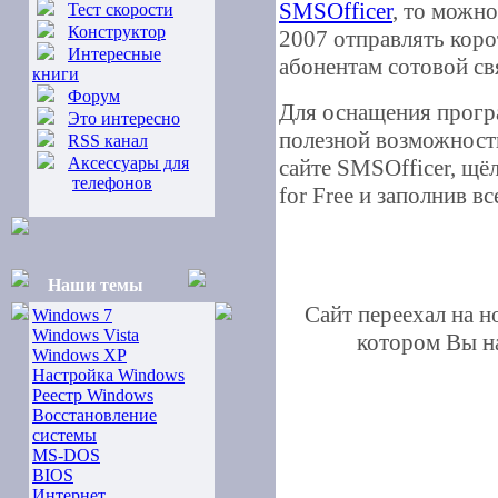
SMSOfficer
, то можно
Тест скорости
Конструктор
2007 отправлять кор
Интересные
абонентам сотовой св
книги
Форум
Для оснащения прог
Это интересно
полезной возможност
RSS канал
Аксессуары для
сайте SMSOfficer, щ
телефонов
for Free и заполнив в
Наши темы
Сайт переехал на 
Windows 7
Windows Vista
котором Вы на
Windows XP
Настройка Windows
Реестр Windows
Восстановление
системы
MS-DOS
BIOS
Интернет