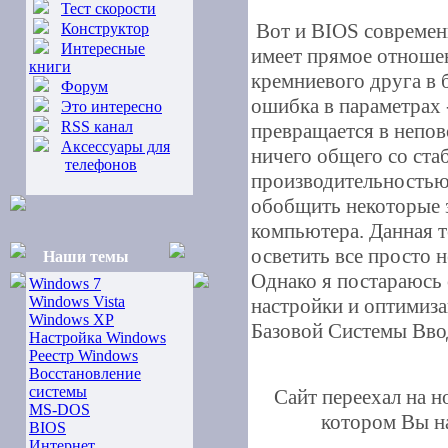
Тест скорости
Вот и BIOS современн
Конструктор
Интересные
имеет прямое отноше
книги
кремниевого друга в
Форум
ошибка в параметрах 
Это интересно
RSS канал
превращается в непо
Аксессуары для
ничего общего со ста
телефонов
производительностью.
обобщить некоторые з
компьютера. Данная т
осветить все просто 
Наши темы
Однако я постараюсь
Windows 7
Windows Vista
настройки и оптимиз
Windows XP
Базовой Системы Вво
Настройка Windows
Реестр Windows
Восстановление
системы
Сайт переехал на 
MS-DOS
котором Вы на
BIOS
Интернет