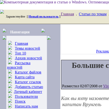
Главная
.
Статьи по темам
Здравствуйте
[
Новый пользователь
]
Навигация
Главная
Темы новостей
Реклама
Топ 10
Архив новостей
Рассылка
Большие с
новостей
Каталог файлов
Карта сайта
Каталог ссылок
Разместил 02/07/2008 от
Viv
Добавить статью
Личный кабинет
Пользователи
Как вы яхту назовет
Поиск
капитан Врунгель
Написать нам