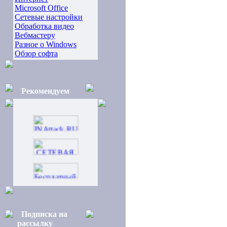
Microsoft Office
Сетевые настройки
Обработка видео
Вебмастеру
Разное о Windows
Обзор софта
Рекомендуем
Подписка на
рассылку