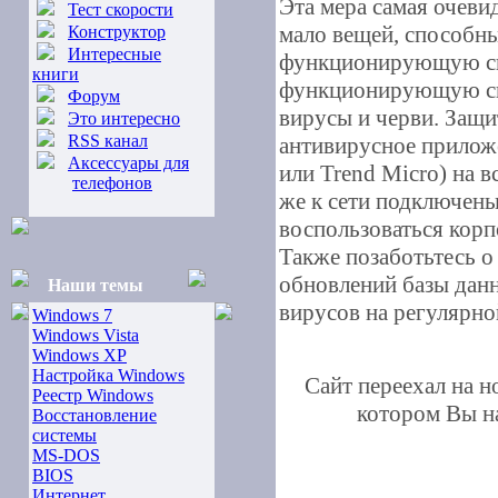
Эта мера самая очевид
Тест скорости
мало вещей, способн
Конструктор
Интересные
функционирующую си
книги
функционирующую си
Форум
вирусы и черви. Защи
Это интересно
RSS канал
антивирусное прилож
Аксессуары для
или Trend Micro) на 
телефонов
же к сети подключены
воспользоваться кор
Также позаботьтесь о
обновлений базы дан
Наши темы
вирусов на регулярно
Windows 7
Windows Vista
Windows XP
Настройка Windows
Сайт переехал на 
Реестр Windows
котором Вы на
Восстановление
системы
MS-DOS
BIOS
Интернет