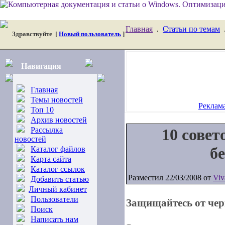
Главная
.
Статьи по темам
Здравствуйте
[
Новый пользователь
]
Навигация
Главная
Темы новостей
Реклама
Топ 10
Архив новостей
Рассылка
10 совет
новостей
б
Каталог файлов
Карта сайта
Каталог ссылок
Разместил 22/03/2008 от
Viv
Добавить статью
Личный кабинет
Пользователи
Защищайтесь от чер
Поиск
Написать нам