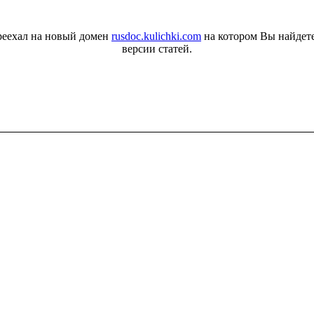
реехал на новый домен
rusdoc.kulichki.com
на котором Вы найдет
версии статей.