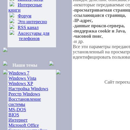
Интересные
-некоторые передаваемые с
книги
-просматриваемая страниц
-ссылающаяся страница,
Форум
-IP-адрес,
Это интересно
-данные прокси-сервера,
RSS канал
-поддержка cookie и Java,
Аксессуары для
-часовой пояс
,
телефонов
-и др.
Все эти параметры передают
установленный на просматр
идентифицировать пользова
Наши темы
Windows 7
Windows Vista
Сайт переех
Windows XP
Настройка Windows
Реестр Windows
Восстановление
системы
MS-DOS
BIOS
Интернет
Microsoft Office