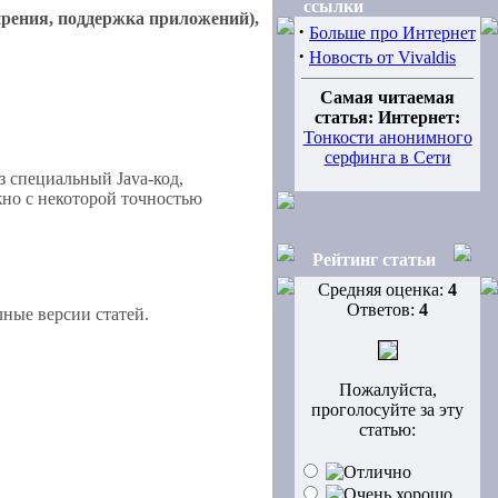
ссылки
ирения, поддержка приложений),
·
Больше про Интернет
·
Новость от Vivaldis
Самая читаемая
статья: Интернет:
Тонкости анонимного
серфинга в Сети
з специальный Java-код,
но с некоторой точностью
Рейтинг статьи
Средняя оценка:
4
Ответов:
4
ные версии статей.
Пожалуйста,
проголосуйте за эту
статью: