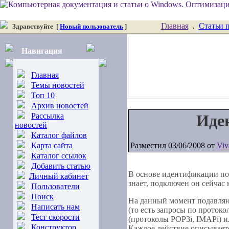
Главная
.
Статьи 
Здравствуйте
[
Новый пользователь
]
Навигация
Главная
Темы новостей
Топ 10
Архив новостей
Рассылка
Иде
новостей
Каталог файлов
Карта сайта
Разместил 03/06/2008 от
Viv
Каталог ссылок
Добавить статью
В основе идентификации пол
Личный кабинет
знает, подключен он сейчас 
Пользователи
Поиск
На данный момент подавляю
Написать нам
(то есть запросы по проток
Тест скорости
(протоколы POP3i, IMAPi) и
Конструктор
Каждое действие описывае