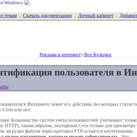
по темам
.
Скачать документацию
.
Личный кабинет
.
Добавит
Реклама в интернет
:::
Все Кулички
нтификация пользователя в Ин
aldis
ьзователя в Интернете лежат его действия, без которых статист
к Сети или нет.
щее большинство систем учета пользователей учитывают только
олу HTTP), таким образом, посещения Сети только для просмотр
ли загрузки файлов через протокол FTP остаются неучтенными.
тся
рядом параметров, которые можно зафиксировать
. Это: