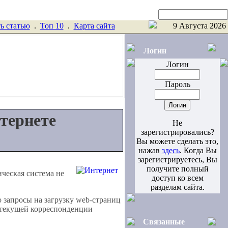
Поиск
ь статью
.
Toп 10
.
Карта сайта
9 Августа 2026
Логин
Логин
Пароль
тернете
Не
зарегистрировались?
Вы можете сделать это,
нажав
здесь
. Когда Вы
зарегистрируетесь, Вы
получите полный
ическая система не
доступ ко всем
разделам сайта.
 запросы на загрузку web-страниц
а текущей корреспонденции
Связанные