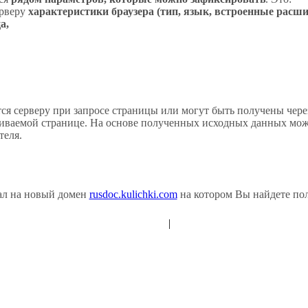
ерверу
характеристики браузера (тип, язык, встроенные расш
а,
ся серверу при запросе страницы или могут быть получены чере
иваемой странице. На основе полученных исходных данных мож
теля.
ал на новый домен
rusdoc.kulichki.com
на котором Вы найдете пол
|