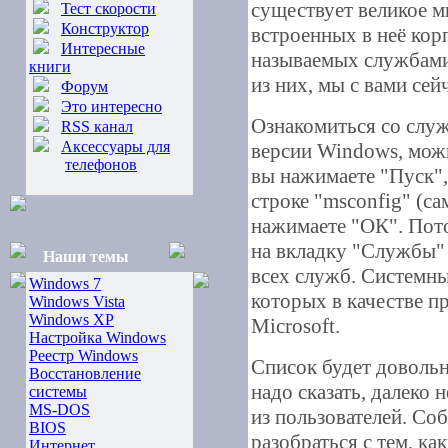
существует великое 
Тест скорости
Конструктор
встроенных в неё кор
Интересные
называемых службами
книги
из них, мы с вами сей
Форум
Это интересно
Ознакомиться со слу
RSS канал
Аксессуары для
версии Windows, можн
телефонов
вы нажимаете "Пуск",
строке "msconfig" (са
нажимаете "ОК". Пот
на вкладку "Службы" 
Наши темы
всех служб. Системны
Windows 7
которых в качестве п
Windows Vista
Windows XP
Microsoft.
Настройка Windows
Реестр Windows
Список будет довольн
Восстановление
надо сказать, далеко
системы
MS-DOS
из пользователей. Соб
BIOS
разобраться с тем, к
Интернет