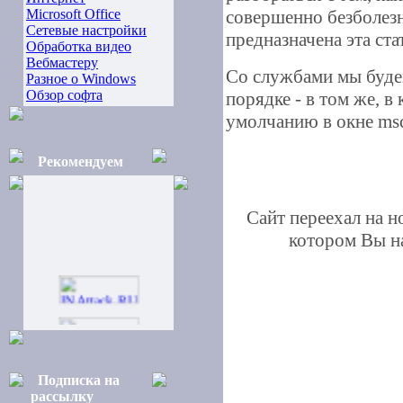
Microsoft Office
совершенно безболезн
Сетевые настройки
предназначена эта ста
Обработка видео
Вебмастеру
Со службами мы буде
Разное о Windows
Обзор софта
порядке - в том же, 
умолчанию в окне msc
Рекомендуем
Сайт переехал на 
котором Вы на
Подписка на
рассылку